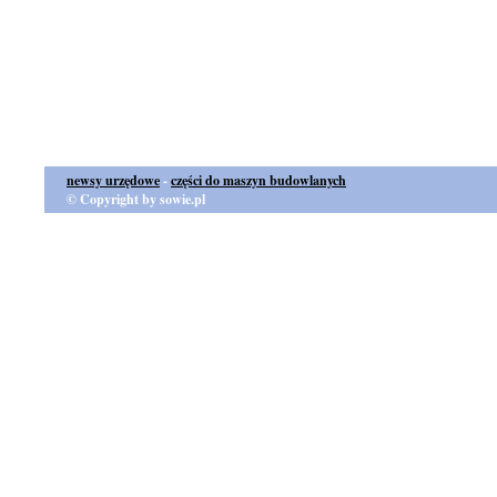
newsy urzędowe
-
części do maszyn budowlanych
© Copyright by sowie.pl