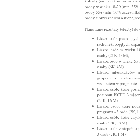
kobiety (min. 60% uczestników)
osoby w wieku 18-29 (min. 35%
osoby 55+ (min. 10% uczestnik
osoby z orzeczeniem o niepełno
Planowane rezultaty (efekty) do
Liczba osób pracujących
rachunek, objętych wspa
Liczba osób w wieku 18
osoby (21K, 14M),
Liczba osób w wieku 55 l
osoby (6K, 4M)
Liczba mieszkańców mi
gospodarcze i obszarów
wsparciem w programie 
Liczba osób, które posia
poziomu ISCED 3 włączn
(24K, 16 M)
Liczba osób, które podj
programu - 3 osób (2K, 1
Liczba osób, które uzys
osób (57K, 38 M)
Liczba osób z niepełnos
3 osób (2K, 1 M)