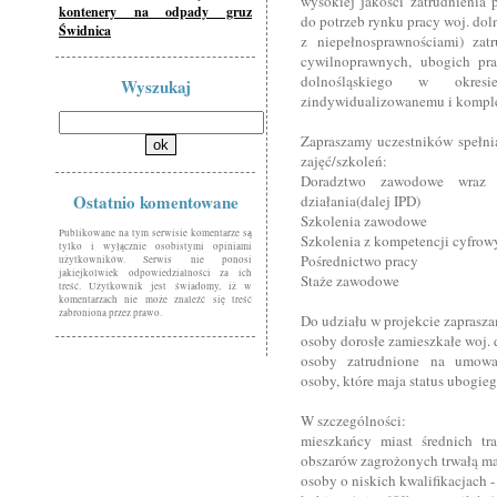
wysokiej jakości zatrudnienia 
kontenery na odpady gruz
do potrzeb rynku pracy woj. dol
Świdnica
z niepełnosprawnościami) za
cywilnoprawnych, ubogich pra
dolnośląskiego w okres
Wyszukaj
zindywidualizowanemu i komple
Zapraszamy uczestników spełnia
zajęć/szkoleń:
Doradztwo zawodowe wraz 
Ostatnio komentowane
działania(dalej IPD)
Szkolenia zawodowe
Publikowane na tym serwisie komentarze są
Szkolenia z kompetencji cyfrow
tylko i wyłącznie osobistymi opiniami
Pośrednictwo pracy
użytkowników. Serwis nie ponosi
jakiejkolwiek odpowiedzialności za ich
Staże zawodowe
treść. Użytkownik jest świadomy, iż w
komentarzach nie może znaleźć się treść
zabroniona przez prawo.
Do udziału w projekcie zaprasz
osoby dorosłe zamieszkałe woj.
osoby zatrudnione na umowa
osoby, które maja status ubogie
W szczególności:
mieszkańcy miast średnich tr
obszarów zagrożonych trwałą ma
osoby o niskich kwalifikacjach 