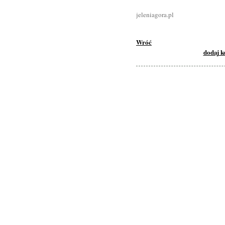
jeleniagora.pl
Wróć
dodaj 