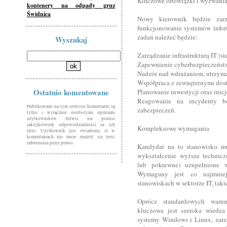
Kluczowe obowiązki i wyzwani
kontenery na odpady gruz
Świdnica
Nowy kierownik będzie zar
funkcjonowanie systemów info
zadań należeć będzie:
Wyszukaj
Zarządzanie infrastrukturą IT (si
Zapewnienie cyberbezpieczeństwa
Nadzór nad wdrażaniem, utrzym
Współpraca z zewnętrznymi dost
Ostatnio komentowane
Planowanie inwestycji oraz inic
Reagowanie na incydenty be
Publikowane na tym serwisie komentarze są
zabezpieczeń.
tylko i wyłącznie osobistymi opiniami
użytkowników. Serwis nie ponosi
jakiejkolwiek odpowiedzialności za ich
Kompleksowe wymagania
treść. Użytkownik jest świadomy, iż w
komentarzach nie może znaleźć się treść
zabroniona przez prawo.
Kandydat na to stanowisko mu
wykształcenie wyższe techniczn
lub pokrewne) uzupełnione 
Wymagany jest co najmniej 
stanowiskach w sektorze IT, taki
Oprócz standardowych warunk
kluczowa jest szeroka wiedza
systemy Windows i Linux, zar