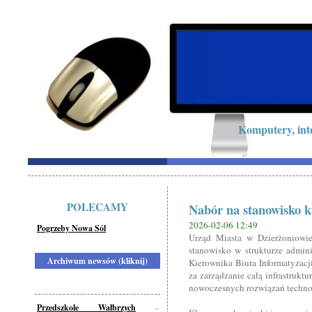
Komputery, int
POLECAMY
Nabór na stanowisko k
2026-02-06 12:49
Pogrzeby Nowa Sól
Urząd Miasta w Dzierżoniowie
stanowisko w strukturze admini
Archiwum newsów (kliknij)
Kierownika Biura Informatyzacj
za zarządzanie całą infrastruktu
nowoczesnych rozwiązań techno
Przedszkole Wałbrzych
-