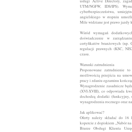
usługi Active Directory, zagad
UTM/NGFW, IDS/IPS). Wymag
cyberbezpieczeństwa, umieję
angielskiego w stopniu umożli
Mile widziane jest prawo jazdy k
Wśród wymagań dodatkowych,
doświadczenie w zarządzani
certyfikatów branżowych (np.
regulacji prawnych (KSC, NIS
czasu.
Warunki zatrudnienia
Proponowane zatrudnienie t
możliwością przejścia na umow
pracy i zdaniu egzaminu kończą
Wynagrodzenie zasadnicze będzi
(XVI-XVIII), co odpowiada kwo
dochodzą dodatki (funkcyjny,
wynagrodzenia rocznego oraz na
Jak aplikować?
Oferty należy składać do 16 
kopercie z dopiskiem „Nabór na
Biurze Obsługi Klienta Urz