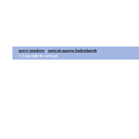
newsy urzędowe
-
części do maszyn budowlanych
© Copyright by sowie.pl