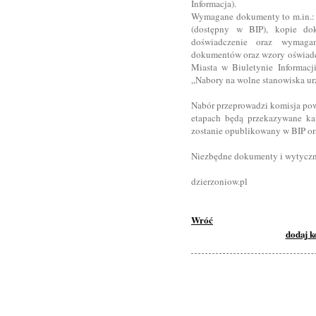
Informacja).
Wymagane dokumenty to m.in.: 
(dostępny w BIP), kopie dok
doświadczenie oraz wymagan
dokumentów oraz wzory oświadcz
Miasta w Biuletynie Informacj
„Nabory na wolne stanowiska ur
Nabór przeprowadzi komisja pow
etapach będą przekazywane ka
zostanie opublikowany w BIP ora
Niezbędne dokumenty i wytyczn
dzierzoniow.pl
Wróć
dodaj 