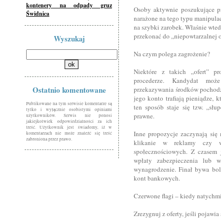
kontenery na odpady gruz
Osoby aktywnie poszukujące pr
Świdnica
narażone na tego typu manipulacj
na szybki zarobek. Właśnie wtedy
przekonać do „niepowtarzalnej o
Wyszukaj
Na czym polega zagrożenie?
Niektóre z takich „ofert” p
procederze. Kandydat moż
Ostatnio komentowane
przekazywania środków pochodzą
jego konto trafiają pieniądze, 
Publikowane na tym serwisie komentarze są
ten sposób staje się tzw. „sł
tylko i wyłącznie osobistymi opiniami
prawne.
użytkowników. Serwis nie ponosi
jakiejkolwiek odpowiedzialności za ich
treść. Użytkownik jest świadomy, iż w
Inne propozycje zaczynają się 
komentarzach nie może znaleźć się treść
zabroniona przez prawo.
klikanie w reklamy czy 
społecznościowych. Z czasem j
wpłaty zabezpieczenia lub 
wynagrodzenie. Finał bywa bol
kont bankowych.
Czerwone flagi – kiedy natychm
Zrezygnuj z oferty, jeśli pojaw