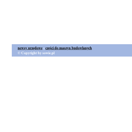
newsy urzędowe
-
części do maszyn budowlanych
© Copyright by sowie.pl