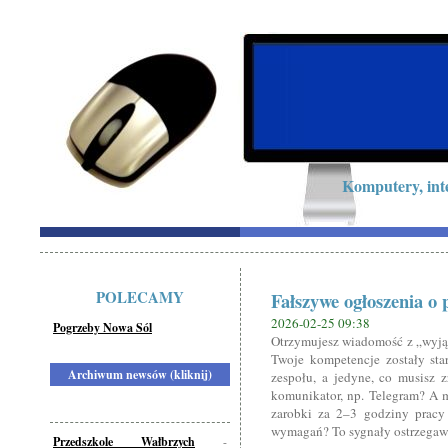
Komputery, int
POLECAMY
Fałszywe ogłoszenia o p
2026-02-25 09:38
Pogrzeby Nowa Sól
Otrzymujesz wiadomość z „wyjąt
Twoje kompetencje zostały star
Archiwum newsów (kliknij)
zespołu, a jedyne, co musisz z
komunikator, np. Telegram? A m
zarobki za 2–3 godziny pracy 
wymagań? To sygnały ostrzegawc
Przedszkole Wałbrzych
-