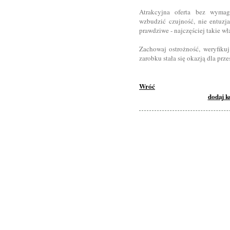
Atrakcyjna oferta bez wym
wzbudzić czujność, nie entuzja
prawdziwe - najczęściej takie wła
Zachowaj ostrożność, weryfikuj
zarobku stała się okazją dla prz
Wróć
dodaj 