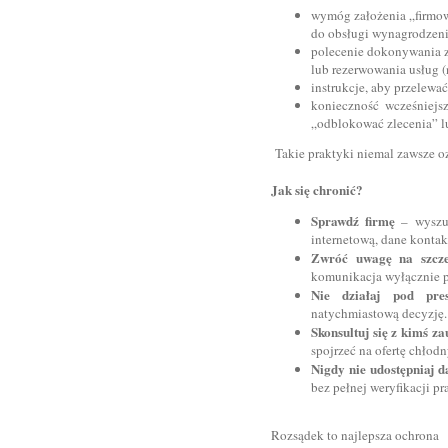
wymóg założenia „firmo
do obsługi wynagrodzeni
polecenie dokonywania 
lub rezerwowania usług 
instrukcje, aby przelewać
konieczność wcześniejs
„odblokować zlecenia” l
Takie praktyki niemal zawsze o
Jak się chronić?
Sprawdź firmę
– wyszu
internetową, dane kontak
Zwróć uwagę na szcz
komunikacja wyłącznie p
Nie działaj pod pr
natychmiastową decyzję.
Skonsultuj się z kimś 
spojrzeć na ofertę chłod
Nigdy nie udostępniaj 
bez pełnej weryfikacji p
Rozsądek to najlepsza ochrona