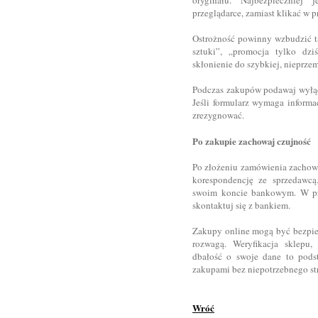
oryginału. Najbezpieczniej
przeglądarce, zamiast klikać w p
Ostrożność powinny wzbudzić ta
sztuki”, „promocja tylko dz
skłonienie do szybkiej, nieprzem
Podczas zakupów podawaj wyłącz
Jeśli formularz wymaga informac
zrezygnować.
Po zakupie zachowaj czujność
Po złożeniu zamówienia zachowa
korespondencję ze sprzedawcą.
swoim koncie bankowym. W prz
skontaktuj się z bankiem.
Zakupy online mogą być bezpiec
rozwagą. Weryfikacja sklepu,
dbałość o swoje dane to pods
zakupami bez niepotrzebnego st
Wróć