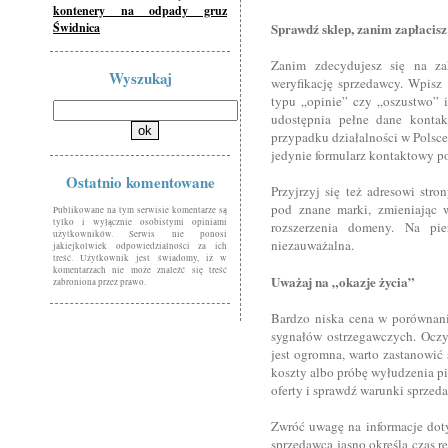
kontenery na odpady gruz
Świdnica
Sprawdź sklep, zanim zapłacisz
Zanim zdecydujesz się na z
Wyszukaj
weryfikację sprzedawcy. Wpisz
typu „opinie” czy „oszustwo” i
udostępnia pełne dane kontak
przypadku działalności w Polsce
jedynie formularz kontaktowy p
Ostatnio komentowane
Przyjrzyj się też adresowi stro
pod znane marki, zmieniając w
Publikowane na tym serwisie komentarze są
tylko i wyłącznie osobistymi opiniami
rozszerzenia domeny. Na pi
użytkowników. Serwis nie ponosi
niezauważalna.
jakiejkolwiek odpowiedzialności za ich
treść. Użytkownik jest świadomy, iż w
komentarzach nie może znaleźć się treść
Uważaj na „okazje życia”
zabroniona przez prawo.
Bardzo niska cena w porównani
sygnałów ostrzegawczych. Oczyw
jest ogromna, warto zastanowić
koszty albo próbę wyłudzenia pi
oferty i sprawdź warunki sprzeda
Zwróć uwagę na informacje doty
sprzedawca jasno określa czas r