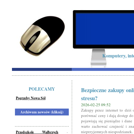
Komputery, int
POLECAMY
Bezpieczne zakupy onl
stresu?
Pogrzeby Nowa Sól
2026-02-25 09:52
Zakupy przez internet to dziś
Archiwum newsów (kliknij)
porównać ceny i dają dostęp do 
pojawiają się pieniądze i dane
warto zachować czujność i zn
nieprzyjemnych niespodzianek.
Przedszkole Wałbrzych
-