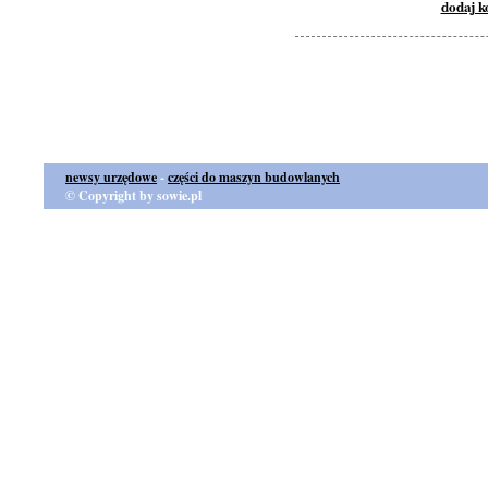
dodaj 
newsy urzędowe
-
części do maszyn budowlanych
© Copyright by sowie.pl