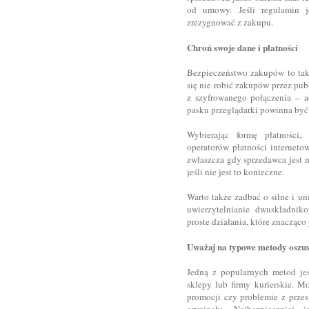
od umowy. Jeśli regulamin je
zrezygnować z zakupu.
Chroń swoje dane i płatności
Bezpieczeństwo zakupów to tak
się nie robić zakupów przez publ
z szyfrowanego połączenia – ad
pasku przeglądarki powinna być
Wybierając formę płatności,
operatorów płatności interneto
zwłaszcza gdy sprzedawca jest m
jeśli nie jest to konieczne.
Warto także zadbać o silne i u
uwierzytelnianie dwuskładniko
proste działania, które znacząc
Uważaj na typowe metody oszu
Jedną z popularnych metod jes
sklepy lub firmy kurierskie. M
promocji czy problemie z przes