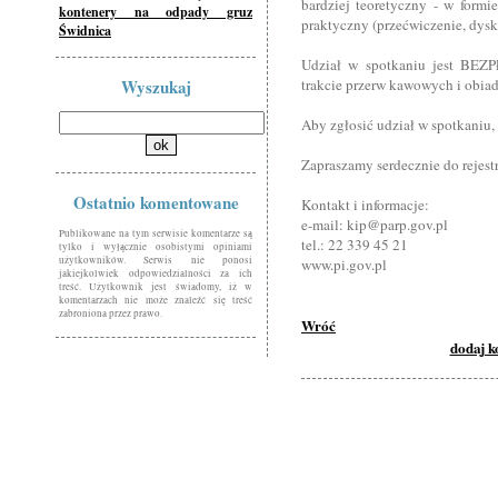
bardziej teoretyczny - w formi
kontenery na odpady gruz
praktyczny (przećwiczenie, dysk
Świdnica
Udział w spotkaniu jest BEZP
Wyszukaj
trakcie przerw kawowych i obia
Aby zgłosić udział w spotkaniu,
Zapraszamy serdecznie do rejestr
Ostatnio komentowane
Kontakt i informacje:
e-mail: kip@parp.gov.pl
Publikowane na tym serwisie komentarze są
tel.: 22 339 45 21
tylko i wyłącznie osobistymi opiniami
użytkowników. Serwis nie ponosi
www.pi.gov.pl
jakiejkolwiek odpowiedzialności za ich
treść. Użytkownik jest świadomy, iż w
komentarzach nie może znaleźć się treść
zabroniona przez prawo.
Wróć
dodaj 