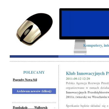
Komputery, int
POLECAMY
Klub Innowacyjnych P
2011-09-12 12:29
Pogrzeby Nowa Sól
Polska Agencja Rozwoju Przedsi
organizowane w ramach działa
Archiwum newsów (kliknij)
Innowacyjnych Przedsiębiorst
2011r. (wtorek) we Wrocławiu w
Spotkanie będzie składać się z
Przedszkole Wałbrzych
-