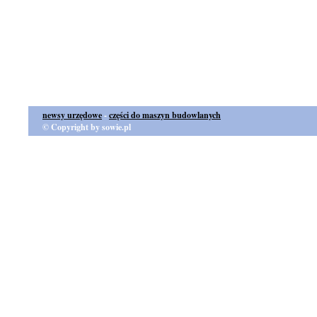
newsy urzędowe
-
części do maszyn budowlanych
© Copyright by sowie.pl