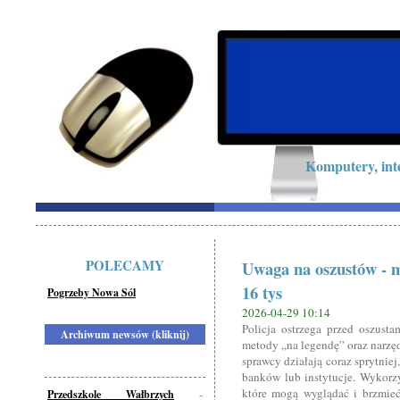
Komputery, int
POLECAMY
Uwaga na oszustów - mi
16 tys
Pogrzeby Nowa Sól
2026-04-29 10:14
Policja ostrzega przed oszusta
Archiwum newsów (kliknij)
metody „na legendę” oraz narzędz
sprawcy działają coraz sprytni
banków lub instytucje. Wykorzy
które mogą wyglądać i brzmieć
Przedszkole Wałbrzych
-