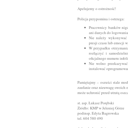
Apelujemy o ostrożność!
Policja przypomina i ostrzega:
Pracownicy banków nigd
ani danych do logowania 
Nie należy wykonywać 
presji czasu lub emocji
W przypadku otrzymania 
rozłączyć i samodzieln
oficjalnego numeru infoli
Nie wolno przekazywać
instalować oprogramowa
Pamiętajmy – oszuści stale mod
zaufanie oraz nieuwagę swoich o
może uchronić przed utratą oszc
st. asp. Łukasz Porębski
Źródło: KMP w Jeleniej Górze
podinsp. Edyta Bagrowska
tel. 604 580 490