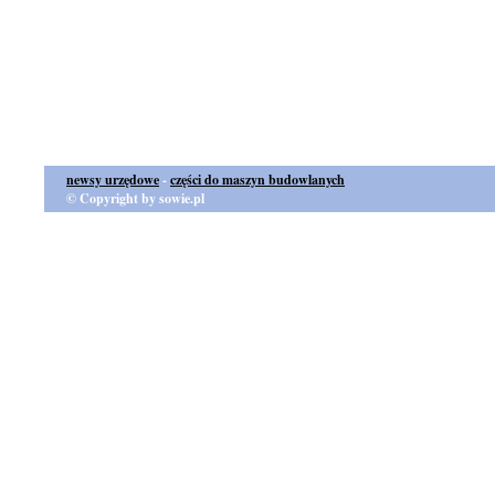
newsy urzędowe
-
części do maszyn budowlanych
© Copyright by sowie.pl