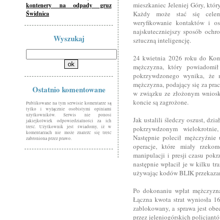
mieszkaniec Jeleniej Góry, który
kontenery na odpady gruz
Świdnica
Każdy może stać się celem 
weryfikowanie kontaktów i os
najskuteczniejszy sposób ochr
Wyszukaj
sztuczną inteligencję.
24 kwietnia 2026 roku do Komis
mężczyzna, który powiadomił 
pokrzywdzonego wynika, że n
mężczyzna, podający się za pr
Ostatnio komentowane
w związku ze złożonym wniosk
koncie są zagrożone.
Publikowane na tym serwisie komentarze są
tylko i wyłącznie osobistymi opiniami
użytkowników. Serwis nie ponosi
Jak ustalili śledczy oszust, dzi
jakiejkolwiek odpowiedzialności za ich
treść. Użytkownik jest świadomy, iż w
pokrzywdzonym wielokrotnie
komentarzach nie może znaleźć się treść
Następnie polecił mężczyźnie
zabroniona przez prawo.
operacje, które miały rzeko
manipulacji i presji czasu pok
następnie wpłacił je w kilku tr
używając kodów BLIK przekazan
Po dokonaniu wpłat mężczyzna z
Łączna kwota strat wyniosła 16
zablokowany, a sprawa jest ob
przez jeleniogórskich policjantó