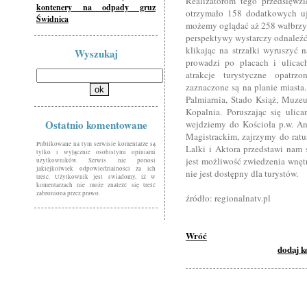
Realizatorom tego przedsięwzi
kontenery na odpady gruz
otrzymało 158 dodatkowych uję
Świdnica
możemy oglądać aż 258 wałbrzys
perspektywy wystarczy odnaleźć 
klikając na strzałki wyruszyć 
Wyszukaj
prowadzi po placach i ulicac
atrakcje turystyczne opatrz
zaznaczone są na planie miasta
Palmiarnia, Stado Książ, Muze
Kopalnia. Poruszając się ulic
Ostatnio komentowane
wejdziemy do Kościoła p.w. An
Magistrackim, zajrzymy do ratu
Publikowane na tym serwisie komentarze są
Lalki i Aktora przedstawi nam
tylko i wyłącznie osobistymi opiniami
jest możliwość zwiedzenia wnęt
użytkowników. Serwis nie ponosi
jakiejkolwiek odpowiedzialności za ich
nie jest dostępny dla turystów.
treść. Użytkownik jest świadomy, iż w
komentarzach nie może znaleźć się treść
zabroniona przez prawo.
źródło: regionalnatv.pl
Wróć
dodaj 