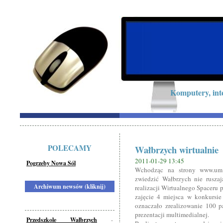
Komputery, int
POLECAMY
Wałbrzych wirtualnie
2011-01-29 13:45
Pogrzeby Nowa Sól
Wchodząc na strony www.um.w
zwiedzić Wałbrzych nie ruszaj
Archiwum newsów (kliknij)
realizacji Wirtualnego Spaceru 
zajęcie 4 miejsca w konkursi
oznaczało zrealizowanie 100 p
prezentacji multimedialnej.
Przedszkole Wałbrzych
-