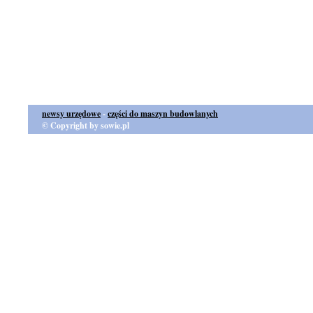
newsy urzędowe
-
części do maszyn budowlanych
© Copyright by sowie.pl