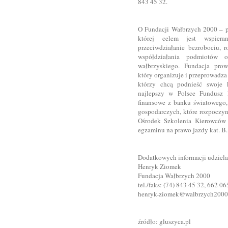
843 45 32.
O Fundacji Wałbrzych 2000 – po
której celem jest wspierani
przeciwdziałanie bezrobociu, r
współdziałania podmiotów o
wałbrzyskiego. Fundacja prow
który organizuje i przeprowadza 
którzy chcą podnieść swoje k
najlepszy w Polsce Fundusz R
finansowe z banku światowego,
gospodarczych, które rozpoczyn
Ośrodek Szkolenia Kierowców 
egzaminu na prawo jazdy kat. B
Dodatkowych informacji udziela
Henryk Ziomek
Fundacja Wałbrzych 2000
tel./faks: (74) 843 45 32, 662 0
henryk-ziomek@walbrzych2000
źródło: gluszyca.pl