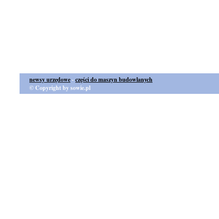
newsy urzędowe
-
części do maszyn budowlanych
© Copyright by sowie.pl