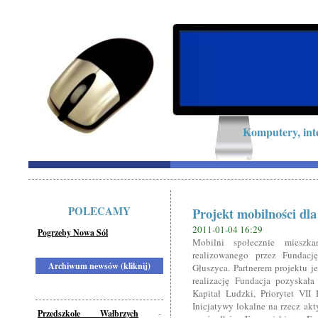
Komputery, int
POLECAMY
Projekt mobilności dl
2011-01-04 16:29
Pogrzeby Nowa Sól
Mobilni społecznie mieszk
realizowanego przez Fundac
Archiwum newsów (kliknij)
Głuszyca. Partnerem projektu j
realizację Fundacja pozyskał
Kapitał Ludzki, Priorytet VII 
Inicjatywy lokalne na rzecz akt
Przedszkole Wałbrzych
-