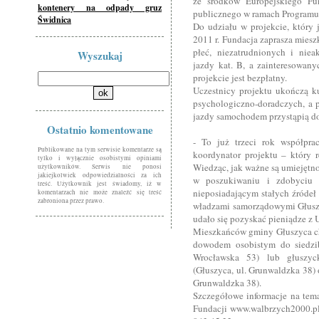
ze środków Europejskiego Fu
kontenery na odpady gruz
publicznego w ramach Programu
Świdnica
Do udziału w projekcie, który 
2011 r. Fundacja zaprasza mies
płeć, niezatrudnionych i nie
Wyszukaj
jazdy kat. B, a zainteresowan
projekcie jest bezpłatny.
Uczestnicy projektu ukończą k
psychologiczno-doradczych, a p
jazdy samochodem przystąpią do
Ostatnio komentowane
- To już trzeci rok współpra
Publikowane na tym serwisie komentarze są
koordynator projektu – który 
tylko i wyłącznie osobistymi opiniami
Wiedząc, jak ważne są umiejętno
użytkowników. Serwis nie ponosi
jakiejkolwiek odpowiedzialności za ich
w poszukiwaniu i zdobyciu 
treść. Użytkownik jest świadomy, iż w
nieposiadającym stałych źródeł 
komentarzach nie może znaleźć się treść
zabroniona przez prawo.
władzami samorządowymi Głuszy
udało się pozyskać pieniądze z U
Mieszkańców gminy Głuszyca ch
dowodem osobistym do siedzib
Wrocławska 53) lub głuszyc
(Głuszyca, ul. Grunwaldzka 38)
Grunwaldzka 38).
Szczegółowe informacje na temat
Fundacji www.walbrzych2000.pl,