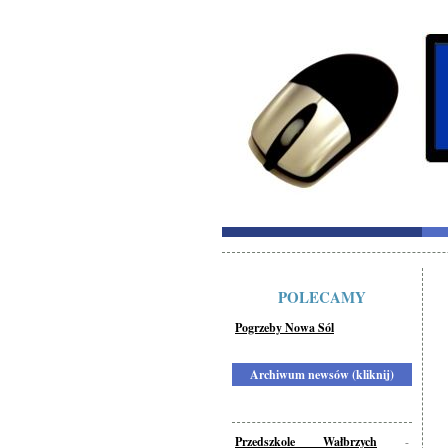
POLECAMY
Pogrzeby Nowa Sól
Archiwum newsów (kliknij)
Przedszkole Wałbrzych
-