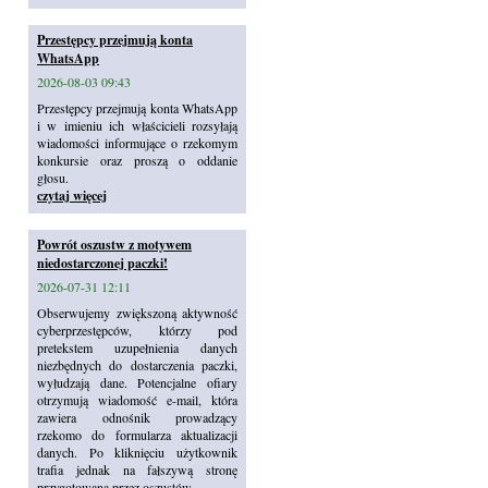
Przestępcy przejmują konta
WhatsApp
2026-08-03 09:43
Przestępcy przejmują konta WhatsApp
i w imieniu ich właścicieli rozsyłają
wiadomości informujące o rzekomym
konkursie oraz proszą o oddanie
głosu.
czytaj więcej
Powrót oszustw z motywem
niedostarczonej paczki!
2026-07-31 12:11
Obserwujemy zwiększoną aktywność
cyberprzestępców, którzy pod
pretekstem uzupełnienia danych
niezbędnych do dostarczenia paczki,
wyłudzają dane. Potencjalne ofiary
otrzymują wiadomość e-mail, która
zawiera odnośnik prowadzący
rzekomo do formularza aktualizacji
danych. Po kliknięciu użytkownik
trafia jednak na fałszywą stronę
przygotowaną przez oszustów.