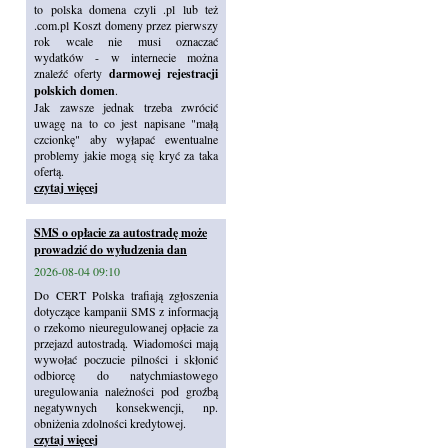
to polska domena czyli .pl lub też
.com.pl Koszt domeny przez pierwszy
rok wcale nie musi oznaczać
wydatków - w internecie można
znaleźć oferty
darmowej rejestracji
polskich domen
.
Jak zawsze jednak trzeba zwrócić
uwagę na to co jest napisane "małą
czcionkę" aby wyłapać ewentualne
problemy jakie mogą się kryć za taka
ofertą.
czytaj więcej
SMS o opłacie za autostradę może
prowadzić do wyłudzenia dan
2026-08-04 09:10
Do CERT Polska trafiają zgłoszenia
dotyczące kampanii SMS z informacją
o rzekomo nieuregulowanej opłacie za
przejazd autostradą. Wiadomości mają
wywołać poczucie pilności i skłonić
odbiorcę do natychmiastowego
uregulowania należności pod groźbą
negatywnych konsekwencji, np.
obniżenia zdolności kredytowej.
czytaj więcej