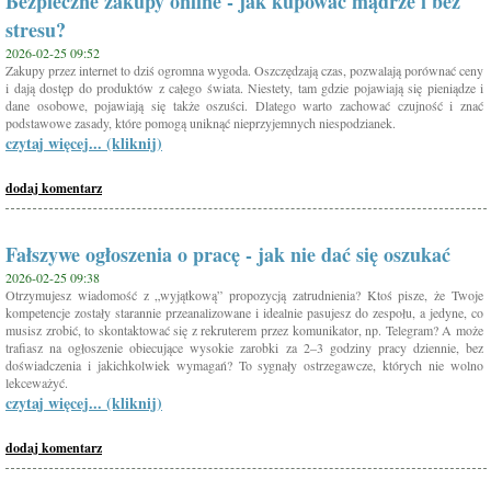
Bezpieczne zakupy online - jak kupować mądrze i bez
stresu?
2026-02-25 09:52
Zakupy przez internet to dziś ogromna wygoda. Oszczędzają czas, pozwalają porównać ceny
i dają dostęp do produktów z całego świata. Niestety, tam gdzie pojawiają się pieniądze i
dane osobowe, pojawiają się także oszuści. Dlatego warto zachować czujność i znać
podstawowe zasady, które pomogą uniknąć nieprzyjemnych niespodzianek.
czytaj więcej... (kliknij)
dodaj komentarz
Fałszywe ogłoszenia o pracę - jak nie dać się oszukać
2026-02-25 09:38
Otrzymujesz wiadomość z „wyjątkową” propozycją zatrudnienia? Ktoś pisze, że Twoje
kompetencje zostały starannie przeanalizowane i idealnie pasujesz do zespołu, a jedyne, co
musisz zrobić, to skontaktować się z rekruterem przez komunikator, np. Telegram? A może
trafiasz na ogłoszenie obiecujące wysokie zarobki za 2–3 godziny pracy dziennie, bez
doświadczenia i jakichkolwiek wymagań? To sygnały ostrzegawcze, których nie wolno
lekceważyć.
czytaj więcej... (kliknij)
dodaj komentarz