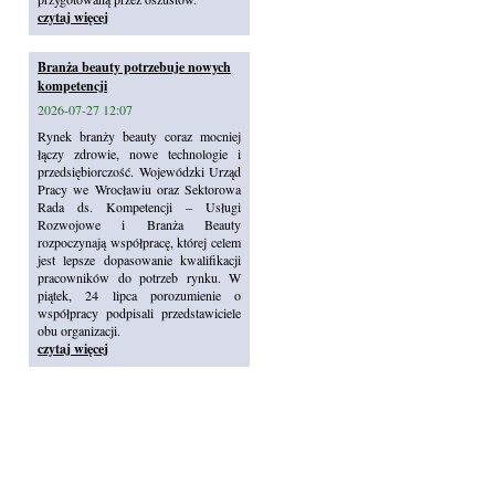
czytaj więcej
Branża beauty potrzebuje nowych
kompetencji
2026-07-27 12:07
Rynek branży beauty coraz mocniej
łączy zdrowie, nowe technologie i
przedsiębiorczość. Wojewódzki Urząd
Pracy we Wrocławiu oraz Sektorowa
Rada ds. Kompetencji – Usługi
Rozwojowe i Branża Beauty
rozpoczynają współpracę, której celem
jest lepsze dopasowanie kwalifikacji
pracowników do potrzeb rynku. W
piątek, 24 lipca porozumienie o
współpracy podpisali przedstawiciele
obu organizacji.
czytaj więcej