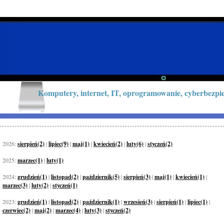
Komputery, internet, IT, oprogramowanie, cyberbezpie
2026:
sierpień(2)
|
lipiec(9)
|
maj(1)
|
kwiecień(2)
|
luty(6)
|
styczeń(2)
2025:
marzec(1)
|
luty(1)
2024:
grudzień(1)
|
listopad(2)
|
październik(5)
|
sierpień(3)
|
maj(1)
|
kwiecień(1)
|
marzec(3)
|
luty(2)
|
styczeń(1)
2023:
grudzień(1)
|
listopad(2)
|
październik(1)
|
wrzesień(3)
|
sierpień(1)
|
lipiec(1)
|
czerwiec(2)
|
maj(2)
|
marzec(4)
|
luty(3)
|
styczeń(2)