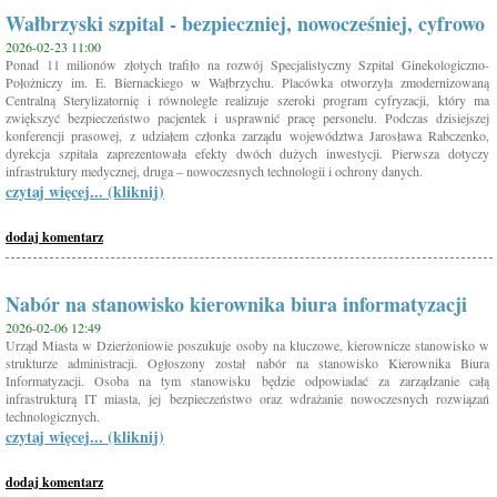
Wałbrzyski szpital - bezpieczniej, nowocześniej, cyfrowo
2026-02-23 11:00
Ponad 11 milionów złotych trafiło na rozwój Specjalistyczny Szpital Ginekologiczno-
Położniczy im. E. Biernackiego w Wałbrzychu. Placówka otworzyła zmodernizowaną
Centralną Sterylizatornię i równolegle realizuje szeroki program cyfryzacji, który ma
zwiększyć bezpieczeństwo pacjentek i usprawnić pracę personelu. Podczas dzisiejszej
konferencji prasowej, z udziałem członka zarządu województwa Jarosława Rabczenko,
dyrekcja szpitala zaprezentowała efekty dwóch dużych inwestycji. Pierwsza dotyczy
infrastruktury medycznej, druga – nowoczesnych technologii i ochrony danych.
czytaj więcej... (kliknij)
dodaj komentarz
Nabór na stanowisko kierownika biura informatyzacji
2026-02-06 12:49
Urząd Miasta w Dzierżoniowie poszukuje osoby na kluczowe, kierownicze stanowisko w
strukturze administracji. Ogłoszony został nabór na stanowisko Kierownika Biura
Informatyzacji. Osoba na tym stanowisku będzie odpowiadać za zarządzanie całą
infrastrukturą IT miasta, jej bezpieczeństwo oraz wdrażanie nowoczesnych rozwiązań
technologicznych.
czytaj więcej... (kliknij)
dodaj komentarz