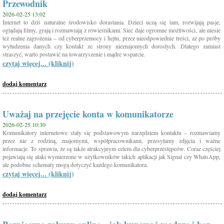
Przewodnik
2026-02-25 13:02
Internet to dziś naturalne środowisko dorastania. Dzieci uczą się tam, rozwijają pasje,
oglądają filmy, grają i rozmawiają z rówieśnikami. Sieć daje ogromne możliwości, ale niesie
też realne zagrożenia – od cyberprzemocy i hejtu, przez nieodpowiednie treści, aż po próby
wyłudzenia danych czy kontakt ze strony nieznajomych dorosłych. Dlatego zamiast
straszyć, warto postawić na towarzyszenie i mądre wsparcie.
czytaj więcej... (kliknij)
dodaj komentarz
Uważaj na przejęcie konta w komunikatorze
2026-02-25 10:30
Komunikatory internetowe stały się podstawowym narzędziem kontaktu – rozmawiamy
przez nie z rodziną, znajomymi, współpracownikami, przesyłamy zdjęcia i ważne
informacje. To sprawia, że są także atrakcyjnym celem dla cyberprzestępców. Coraz częściej
pojawiają się ataki wymierzone w użytkowników takich aplikacji jak Signal czy WhatsApp,
ale podobne schematy mogą dotyczyć każdego komunikatora.
czytaj więcej... (kliknij)
dodaj komentarz