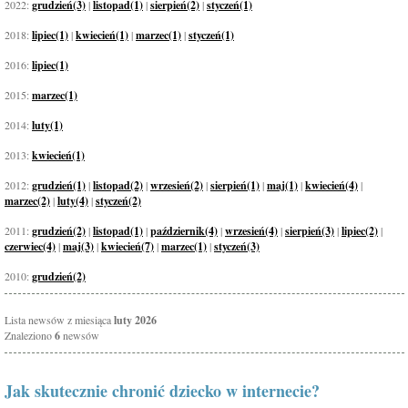
2022:
grudzień(3)
|
listopad(1)
|
sierpień(2)
|
styczeń(1)
2018:
lipiec(1)
|
kwiecień(1)
|
marzec(1)
|
styczeń(1)
2016:
lipiec(1)
2015:
marzec(1)
2014:
luty(1)
2013:
kwiecień(1)
2012:
grudzień(1)
|
listopad(2)
|
wrzesień(2)
|
sierpień(1)
|
maj(1)
|
kwiecień(4)
|
marzec(2)
|
luty(4)
|
styczeń(2)
2011:
grudzień(2)
|
listopad(1)
|
październik(4)
|
wrzesień(4)
|
sierpień(3)
|
lipiec(2)
|
czerwiec(4)
|
maj(3)
|
kwiecień(7)
|
marzec(1)
|
styczeń(3)
2010:
grudzień(2)
Lista newsów z miesiąca
luty 2026
Znaleziono
6
newsów
Jak skutecznie chronić dziecko w internecie?