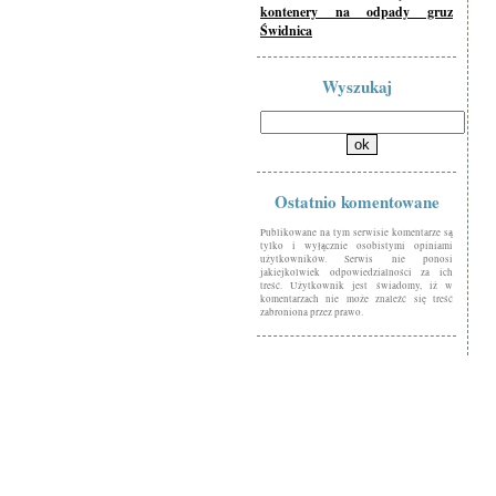
kontenery na odpady gruz
Świdnica
Wyszukaj
Ostatnio komentowane
Publikowane na tym serwisie komentarze są
tylko i wyłącznie osobistymi opiniami
użytkowników. Serwis nie ponosi
jakiejkolwiek odpowiedzialności za ich
treść. Użytkownik jest świadomy, iż w
komentarzach nie może znaleźć się treść
zabroniona przez prawo.